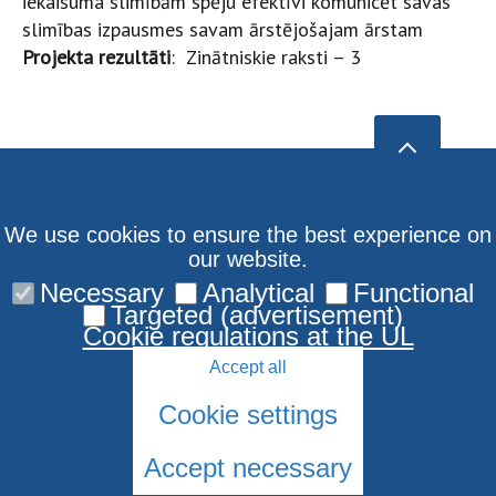
iekaisuma slimībām spēju efektīvi komunicēt savas
slimības izpausmes savam ārstējošajam ārstam
Projekta rezultāti
: Zinātniskie raksti – 3
We use cookies to ensure the best experience on
our website.
Necessary
Analytical
Functional
Targeted (advertisement)
Cookie regulations at the UL
Accept all
Cookie settings
Accept necessary
© 2026 University of Latvia. All rights reserved.