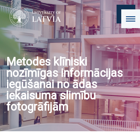
Metodes klīniski
nozīmīgas informācijas
iegūšanai no ādas
iekaisuma slimību
fotogrāfijām